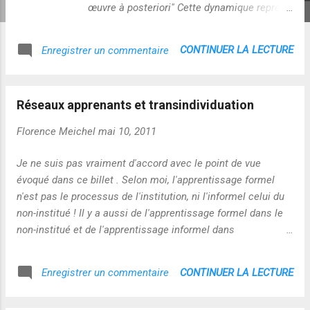
œuvre à posteriori" Cette dynamique reprend
l’idée, je crois, d'une co-construction en acte,
permanente et couplée des "formes-sens",
CONTINUER LA LECTURE
Enregistrer un commentaire
telle qu'a pu l'aborder Francisco Varela au
travers de sa recherche sur l' énaction .
L'apprentissage tout au long de la vie en est
Réseaux apprenants et transindividuation
finalement une transposition cognitive. Seul
bémol à la citation : il n'y a pas de linéarité
Florence Meichel
mai 10, 2011
(avant/après) puisque la sélection est
incluse dans le processus de formation
Je ne suis pas vraiment d'accord avec le point de vue
(boucle itérative en temps réel). Sur un plan
évoqué dans ce billet . Selon moi, l'apprentissage formel
cognitif, la neuroplasticité joue un rôle
n'est pas le processus de l'institution, ni l'informel celui du
moteur dans cette approche. Jeff Hawkins
non-institué ! Il y a aussi de l'apprentissage formel dans le
évoque des processus cognitifs itératifs liés
non-institué et de l'apprentissage informel dans
à la perception, la reconnaissance, la
l'institution... La formation, c'est, au sens étymologique du
mémorisation, la prédiction et
terme , un processus universel qui sous-tend la mise en
CONTINUER LA LECTURE
Enregistrer un commentaire
l'apprentissage de formes (pattern) . Les
forme de soi en soi et aux autres...Elle convoque autant
connexions synaptiques qui l...
l'informel que le formel sur le plan individuel et collectif,