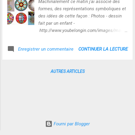
Machinalement ce matin j'ai associé des
permettre une perception concise et claire,
formes, des représentations symboliques et
la " bonne forme " L'individuation à la
des idées de cette façon : Photos - dessin
lumière des ... - Google Livres | Diigo Pour
fait par un enfant -
que le processus d'individuation s'opère,
http://www.youbelongin.com/images/mand
Gilbert Simondon souligne ici que "la bonne
ala_whole.jpg - essai logo GP -
forme n'est plus la forme simple, la forme
http://www.1000-annonces.com/lot-de-
CONTINUER LA LECTURE
Enregistrer un commentaire
géométrique, mais la forme significative ,
grand-drapeaux-IMGH1298917376-
cad celle qui établit un ordre transductif (
3286060.jpg - logo Apprendre2.0 -
metastabil...
http://fr.wikipedia.org/wiki/Fichier:MandalaS
AUTRES ARTICLES
able2008-07.JPG Cette faculté à reconnaitre
des "coïncidences géométriques" est, me
semble-t-il,à mettre en lien avec : 1 - La
théorie de la simplicité (pertinence
narrative) développée par JL Dessalles 2 -
l'approche cognitive développée par Jeff
Hawkins sur la reconnaissance des patterns
Fourni par Blogger
et la mémoire humaine
http://philoscience.over-blog.com/article-