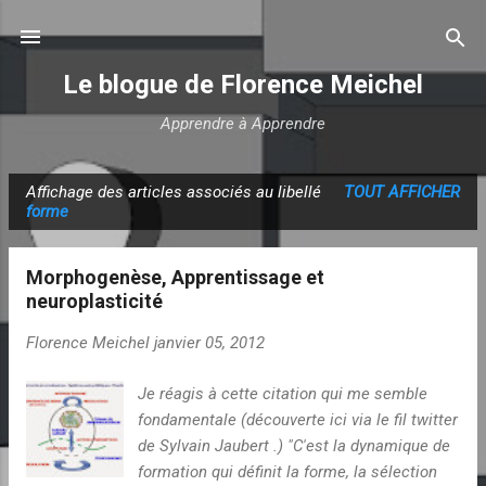
Accéder au contenu principal
Le blogue de Florence Meichel
Apprendre à Apprendre
Affichage des articles associés au libellé
TOUT AFFICHER
A
forme
r
t
Morphogenèse, Apprentissage et
i
neuroplasticité
c
Florence Meichel
janvier 05, 2012
l
e
Je réagis à cette citation qui me semble
s
fondamentale (découverte ici via le fil twitter
de Sylvain Jaubert .) "C'est la dynamique de
formation qui définit la forme, la sélection