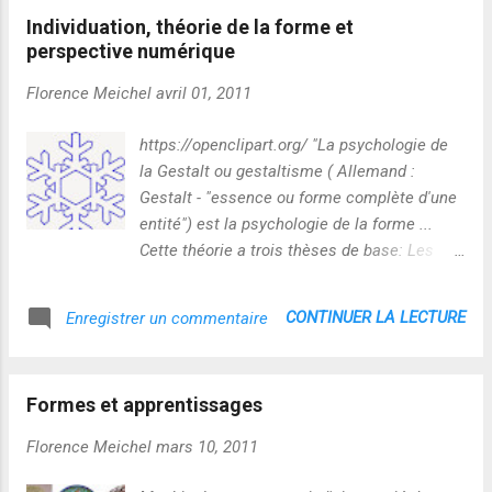
quelle que soit la topologie dans laquelle on la situe
Individuation, théorie de la forme et
(institutionnelle ou non)... Les réseaux apprenants illustrent
perspective numérique
parfaitement ces hybridations naturelles, articulées sur
l'assimilation et l'accommodation , et que le numérique
Florence Meichel
avril 01, 2011
amplifie, révèle dans des dynamiques émergentes de mise
en forme identitaire tout au long de la vie ! C'est la
https://openclipart.org/ "La psychologie de
transindividuation au sens large qui est à l’œuvre ! :-) et on
la Gestalt ou gestaltisme ( Allemand :
l'investi...
Gestalt - "essence ou forme complète d'une
entité") est la psychologie de la forme ...
Cette théorie a trois thèses de base: Les
activités psychiques ont lieu dans un
système complexe et ouvert, dans lequel
CONTINUER LA LECTURE
Enregistrer un commentaire
chaque système partiel est déterminé par sa
relation à ses méta-systèmes. Un système
est une unité dynamique définie par les
Formes et apprentissages
relations entre ses éléments
psychologiques. A la suite du dynamisme
Florence Meichel
mars 10, 2011
mental un système montre la tendance vers
une balance entre toutes ses qualités pour