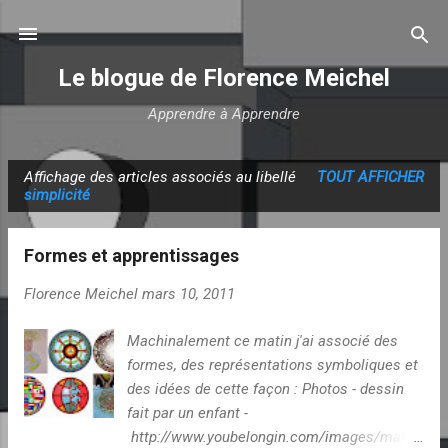
Accéder au contenu principal
Le blogue de Florence Meichel
Apprendre à Apprendre
Affichage des articles associés au libellé
TOUT AFFICHER
A
simplicité
r
t
Formes et apprentissages
i
c
Florence Meichel
mars 10, 2011
l
Machinalement ce matin j'ai associé des
e
formes, des représentations symboliques et
s
des idées de cette façon : Photos - dessin
fait par un enfant -
http://www.youbelongin.com/images/mand