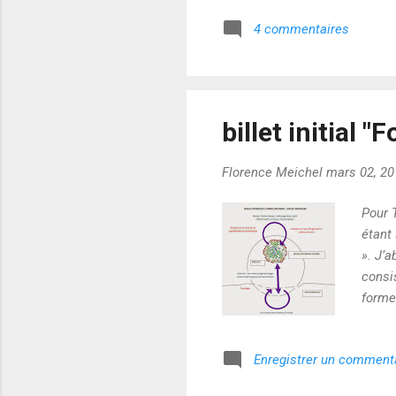
d’eff
4 commentaires
bousc
nous 
formel
billet initial 
Florence Meichel
mars 02, 20
Pour T
étant
». J’
consi
formel
didac
d’eff
Enregistrer un comment
bousc
nous 