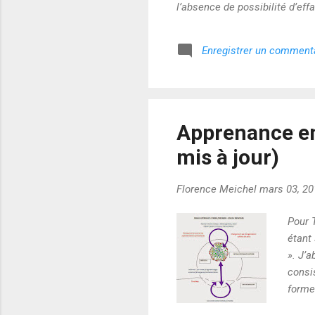
l’absence de possibilité d’eff
dans la machine devient de plu
à soi, c’est aussi une intenti
Enregistrer un comment
que l’on ne connaisse pas la 
Apprenance en 
mis à jour)
Florence Meichel
mars 03, 20
Pour T
étant
». J’
consi
formel
didac