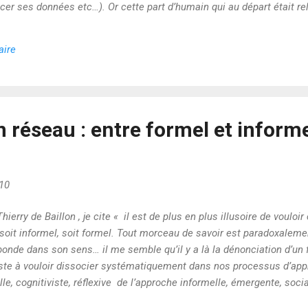
acer ses données etc…). Or cette part d’humain qui au départ était re
s en plus difficile à repérer. Et pourtant chaque machine n’est pas q
on contenue dans la façon même dont elle se laisse utiliser. Or ce qui
aire
technique sous-jacente, mais que des concepteurs ont mis le...
réseau : entre formel et informel
10
hierry de Baillon , je cite « il est de plus en plus illusoire de voulo
 soit informel, soit formel. Tout morceau de savoir est paradoxalemen
abonde dans son sens… il me semble qu’il y a là la dénonciation d’un
ste à vouloir dissocier systématiquement dans nos processus d’app
le, cognitiviste, réflexive de l’approche informelle, émergente, soci
tique, notre cursus éducatif vise précisément à séparer les deux a