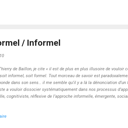
icacité. Or il me semble que les Technologies de l’information et de
uler radicalement l’ensemble de ces repères pédagogiques : au trave
font redécouvrir une évidence : nous jouons naturellement sur la c
s et informels, et cela, à la fois sur le plan indivi...
"Formel / Informel
10
hierry de Baillon, je cite « il est de plus en plus illusoire de vouloi
 soit informel, soit formel. Tout morceau de savoir est paradoxalemen
abonde dans son sens… il me semble qu’il y a là la dénonciation d’un
ste a vouloir dissocier systématiquement dans nos processus d’app
le, cognitiviste, réflexive de l’approche informelle, émergente, socia
tique, notre cursus éducatif vise précisément a séparer les deux ap
icacité. Or il me semble que les Technologies de l’information et de
aire
uler radicalement l’ensemble de ces repères pédagogiques : au trave
font redécouvrir une évidence : nous jouons naturellement sur la c