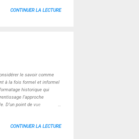
 la communication viennent
CONTINUER LA LECTURE
rs de leurs usages, elles
omplémentarité des niveaux
r considérer le savoir comme
t à la fois formel et informel
 formatage historique qui
rentissage l’approche
le. D’un point de vue
proches sous couvert
 la communication viennent
CONTINUER LA LECTURE
rs de leurs usages, elles
omplémentarité des niveaux