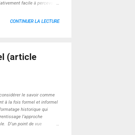
lativement facile à percevoir
u’un outil qu’on peut adapter
 est le plus grave ce n’est pas
CONTINUER LA LECTURE
 (article
ir considérer le savoir comme
t à la fois formel et informel
 formatage historique qui
rentissage l’approche
ale. D’un point de vue
pproches sous couvert