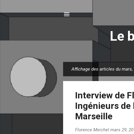
Le 
Affichage des articles du mars,
A
r
t
Interview de F
i
c
Ingénieurs de 
l
Marseille
e
s
Florence Meichel
mars 29, 20