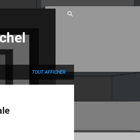
chel
TOUT AFFICHER
s
ale