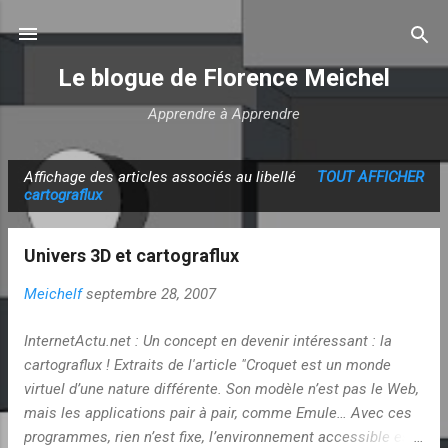
Accéder au contenu principal
Le blogue de Florence Meichel
Apprendre à Apprendre
Affichage des articles associés au libellé
TOUT AFFICHER
A
cartograflux
r
t
Univers 3D et cartograflux
i
c
Meichelf
septembre 28, 2007
l
InternetActu.net : Un concept en devenir intéressant : la
e
cartograflux ! Extraits de l'article "Croquet est un monde
s
virtuel d’une nature différente. Son modèle n’est pas le Web,
mais les applications pair à pair, comme Emule… Avec ces
programmes, rien n’est fixe, l’environnement accessible est