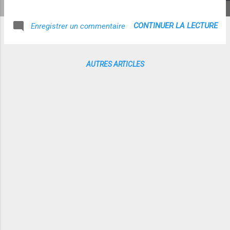
constitué par les internautes branchés simultanément." "la
réalité virtuelle ressemble trop à notre monde, l’abandon
CONTINUER LA LECTURE
Enregistrer un commentaire
d’une cartographie traditionnelle pourrait peut être s’avérer
le premier pas vers une libération de codes trop rigides
suggérés par notre environnement quotidien…" Je garde
AUTRES ARTICLES
cette idée en mémoire et vous la fais partager en même
temps ! :-)