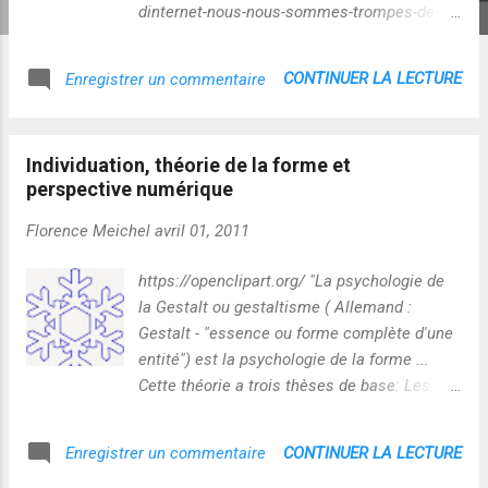
dinternet-nous-nous-sommes-trompes-de-
bonne-foi.html , Jaron Lanier nous apprend
que "Au début l'informatique donne
CONTINUER LA LECTURE
Enregistrer un commentaire
l'impression de tout pouvoir réaliser, de
fournir d'infinies richesses, alors qu'en fin de
compte, le phénomène se renverse et
Individuation, théorie de la forme et
échoue (...) Quand vous avez les plus gros
perspective numérique
ordinateurs du monde qui vous aident en
collectant des données pour vous donner un
Florence Meichel
avril 01, 2011
avantage, c'est si puissant que vous vous
précipitez. Mais finalement, ce n'est qu'une
https://openclipart.org/ "La psychologie de
illusion". (...) "Lanier met en garde contre le
la Gestalt ou gestaltisme ( Allemand :
principe de réalité contre lequel se heurte
Gestalt - "essence ou forme complète d'une
toujours la statistique." En parallèle, dans
entité") est la psychologie de la forme ...
cet autre article, " Big data: are we making a
Cette théorie a trois thèses de base: Les
big mistake?"
activités psychiques ont lieu dans un
http://www.ft.com/cms/s/2/21a6e7d8-b479-
système complexe et ouvert, dans lequel
CONTINUER LA LECTURE
Enregistrer un commentaire
11e3-a09a-00144feabdc0.html il est expliqué
chaque système partiel est déterminé par sa
que : " found data...