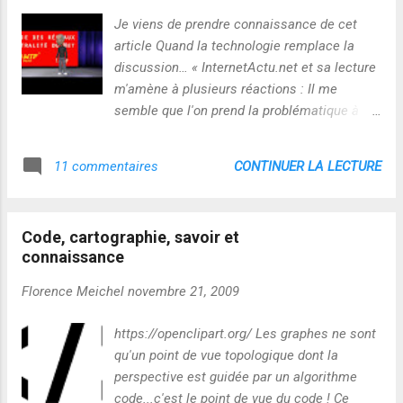
changement définitif de société." C'est une dimension
Je viens de prendre connaissance de cet
discriminatoire qui a par ailleurs été mise en cause dans
article Quand la technologie remplace la
l'enquete PISA "Les résultats aux évaluations PISA 2009,
discussion… « InternetActu.net et sa lecture
rendus publics aujourd’hui, indiquent...
m'amène à plusieurs réactions : Il me
semble que l'on prend la problématique à
l'envers... Dire que la focale "technologique"
induit une accélération des connexions et
CONTINUER LA LECTURE
11 commentaires
une perte de sens associées n'est pas faux,
mais, selon moi, ça ne va pas assez loin et
ça mène presque au contre-sens...je
Code, cartographie, savoir et
m'explique ! Le design monétaire sur lequel
connaissance
nous fonctionnons aujourd'hui favorise le
développement des silos qui concentrent la
Florence Meichel
novembre 21, 2009
valeur du graphe social convergent vers eux
( Perspective temporelle )...Facebook et
https://openclipart.org/ Les graphes ne sont
Google illustrent très bien cette dimension :
qu'un point de vue topologique dont la
leur algorithme et leur organisation visent le
perspective est guidée par un algorithme
développement exponentiel des flux
code...c'est le point de vue du code ! Ce