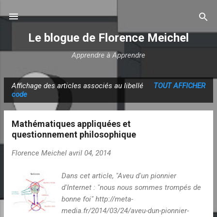
Accéder au contenu principal
Le blogue de Florence Meichel
Apprendre à Apprendre
Affichage des articles associés au libellé
TOUT AFFICHER
A
code
r
t
Mathématiques appliquées et
i
questionnement philosophique
c
Florence Meichel
avril 04, 2014
l
e
Dans cet article, "Aveu d'un pionnier
s
d'Internet : "nous nous sommes trompés de
bonne foi" http://meta-
media.fr/2014/03/24/aveu-dun-pionnier-