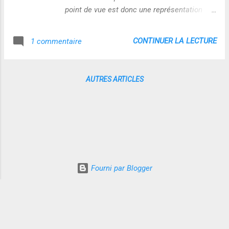
d'échanges via leur écosystème...Sans ce
point de vue est donc une représentation
développement accéléré des connexions,
induite, guidée par concepts liés au code de
point de salut pour ces sites dits "gratuits"
cryptage/décryptage. "La vision
CONTINUER LA LECTURE
1 commentaire
qui se nourrissent de contrats commerciaux
algorithmique n’est pas optique, elle relève
indexes sur la cro...
de la perception générale d’une réalité par le
biais de statistiques, de métadonnées, de
AUTRES ARTICLES
modélisation et de mathématiques."
http://www.internetactu.net/2015/05/20/ver
s-lalgopolitique/ Par conséquent, la
représentation cartographique a statut de
savoir ...pas de connaissance !
Fourni par Blogger