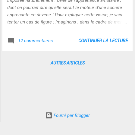
imposée naturellement : celle de l'apprenance ambiante ,
dont on pourrait dire qu'elle serait le moteur d'une société
apprenante en devenir ! Pour expliquer cette vision, je vais
tenter un cas de figure : Imaginons : dans le cadre de mon
travail, je suis amenée à publier différents contenus sur le
web...A l'instant t, mon patron vient me demander de publier
CONTINUER LA LECTURE
12 commentaires
une vidéo sur le blog de l'entreprise ! je n'ai jamais réalisé ce
genre de travail ? Je lance une recherche sur mon
navigateur : "comment publier une vidéo sur un blog ?" Le
AUTRES ARTICLES
navigateur identifie ma requête comme un besoin
d'apprendre. Il a repéré au travers de ma navigation que je
privilégie les relations de coaching on-line pour apprendre. Il
me met donc directement en contact avec les coachs
compétents dans ce domaine et demeurant près de chez
moi ! Il m'informe aussi : - qu'un tutoriel est accessible on-
line...
Fourni par Blogger