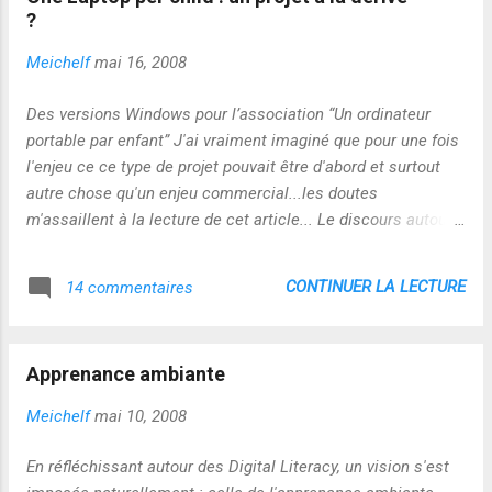
?
Meichelf
mai 16, 2008
Des versions Windows pour l’association “Un ordinateur
portable par enfant” J'ai vraiment imaginé que pour une fois
l'enjeu ce ce type de projet pouvait être d'abord et surtout
autre chose qu'un enjeu commercial...les doutes
m'assaillent à la lecture de cet article... Le discours autour
de ce projet va vraisemblablement s'ancrer dans l'injonction
paradoxale...la dépendance : le prix à payer pour la liberté ?
CONTINUER LA LECTURE
14 commentaires
Cela dit, les enfants ont des talents surprenants pour
dépasser les paradoxes et s'extraire des dépendances ...Et
dans ce cas précis, notre responsabilité de les y
Apprenance ambiante
accompagner est engagée !
Meichelf
mai 10, 2008
En réfléchissant autour des Digital Literacy, un vision s'est