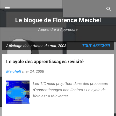
Accéder au contenu principal
Le blogue de Florence Meichel
Apprendre à Apprendre
Affichage des articles du mai, 2008
TOUT AFFICHER
A
r
Le cycle des apprentissages revisité
t
i
Meichelf
mai 24, 2008
c
l
Les TIC nous projettent dans des processus
e
d'apprentissages non-linaires ! Le cycle de
s
Kolb est à réinventer