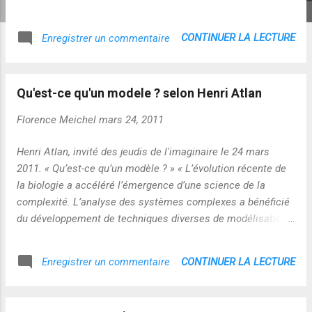
twitter , Il serait pertinent je crois, de se questionner de
façon globale sur ces problématiques de violence
CONTINUER LA LECTURE
Enregistrer un commentaire
sociale...Comme le souligne Raphaël Greggan dans cet
article , il y a Violence à l’école ET violence de l’école : "La
violence scolaire révèle surtout la violence de la sélection
Qu'est-ce qu'un modele ? selon Henri Atlan
sociale au travers du prisme de l’école. Il n’y a pas de
solution à long terme à cette violence sans résoudre la
Florence Meichel
mars 24, 2011
violence de la lutte des classes, c’est-à-dire sans
changement définitif de société." C'est une dimension
Henri Atlan, invité des jeudis de l'imaginaire le 24 mars
discriminatoire qui a par ailleurs été mise en cause dans
2011. « Qu’est-ce qu’un modèle ? » « L’évolution récente de
l'enquete PISA "Les résultats aux évaluations PISA 2009,
la biologie a accéléré l’émergence d’une science de la
rendus publics aujourd’hui, indiquent...
complexité. L’analyse des systèmes complexes a bénéficié
du développement de techniques diverses de modélisation
communes à plusieurs disciplines. Mais différentes sortes
de modèles n’ont pas les mêmes avantages et
CONTINUER LA LECTURE
Enregistrer un commentaire
inconvénients. En outre des limites aux possibilités de la
modélisation quant aux rapports des modèles à la réalité ne
doivent pas être négligées : sous-détermination des