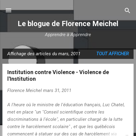
Accéder au contenu principal
Le blogue de Florence Meichel
Apprendre à Apprendre
Affichage des articles du mars, 2011
TOUT AFFICHER
A
r
Institution contre Violence - Violence de
t
l'Institution
i
c
Florence Meichel
mars 31, 2011
l
e
A l'heure où le ministre de l'éducation français, Luc Chatel,
met en place "un "Conseil scientifique contre les
s
discriminations à l'école", en particulier chargé de la lutte
contre le harcèlement scolaire" , et que les québécois
commencent à statuer sur des cas de harcèlement via