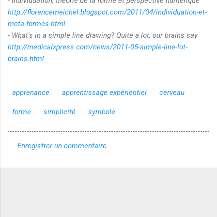
- Individuation, théorie de la forme et perspective numérique
http://florencemeichel.blogspot.com/2011/04/individuation-et-
meta-formes.html
- What's in a simple line drawing? Quite a lot, our brains say
http://medicalxpress.com/news/2011-05-simple-line-lot-
brains.html
apprenance
apprentissage expérientiel
cerveau
forme
simplicité
symbole
Enregistrer un commentaire
C
o
m
m
e