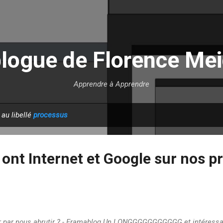
Accéder au contenu principal
blogue de Florence Mei
Apprendre à Apprendre
 au libellé
processus
ont Internet et Google sur nos p
inir par nous abrutir ? - Framablog Un LONGGGGGGGGGGG et intéressa