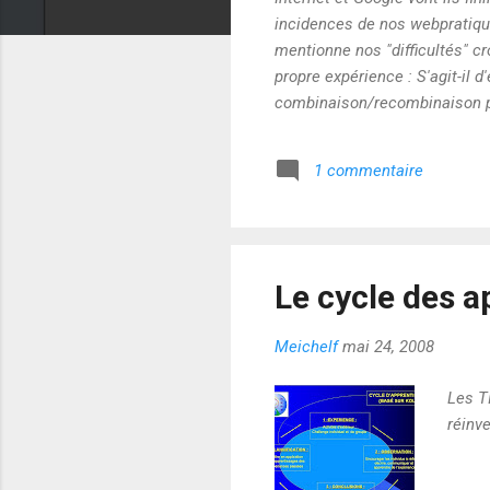
incidences de nos webpratique
mentionne nos "difficultés" c
propre expérience : S'agit-il 
combinaison/recombinaison pe
assez vite parce que j'en sais
conditions qui favorisent notr
1 commentaire
pertinence des mises en réso
Le cycle des a
Meichelf
mai 24, 2008
Les T
réinv