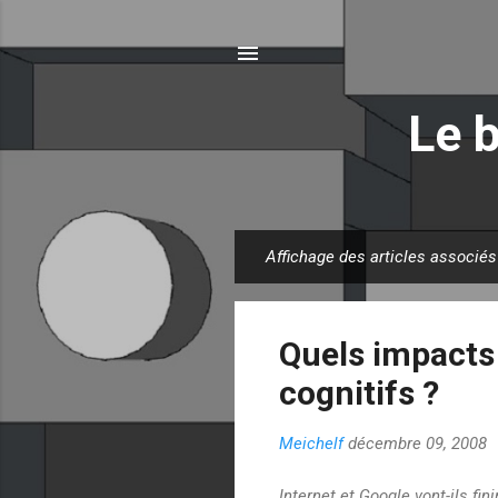
Le 
Affichage des articles associés
A
r
t
Quels impacts 
i
c
cognitifs ?
l
e
Meichelf
décembre 09, 2008
s
Internet et Google vont-ils f