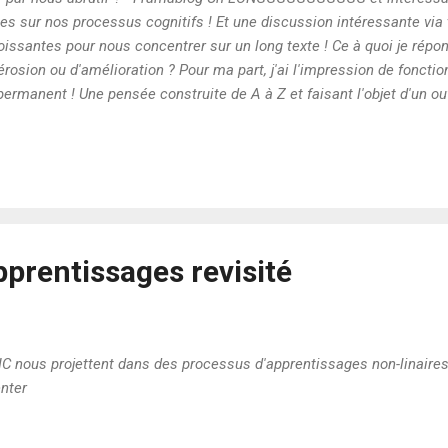
s sur nos processus cognitifs ! Et une discussion intéressante via 
roissantes pour nous concentrer sur un long texte ! Ce à quoi je rép
d'érosion ou d'amélioration ? Pour ma part, j'ai l'impression de fonct
rmanent ! Une pensée construite de A à Z et faisant l'objet d'un o
i la pattern et que j'ai envie d'y mettre ma touche ! Sylvae se deman
e capacité à passer d'un mode à l'autre ? J'ai le sentiment qu'une r
nance...du moins c'est comm...
pprentissages revisité
IC nous projettent dans des processus d'apprentissages non-linaires 
enter