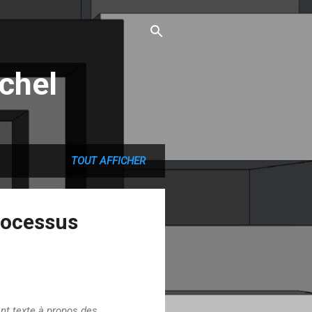
chel
TOUT AFFICHER
rocessus
nt texte à propos des