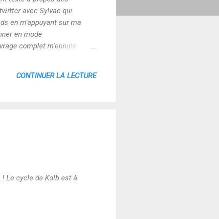
twitter avec Sylvae qui
onds en m'appuyant sur ma
ionner en mode
uvrage complet m'ennuie
de alors quelles sont les
éponse possible s'appuie sur la
CONTINUER LA LECTURE
! Le cycle de Kolb est à