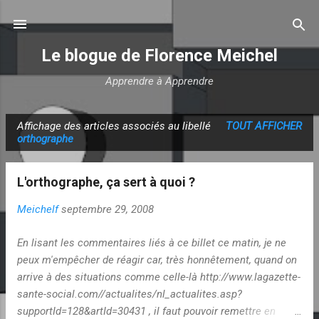
Accéder au contenu principal
Le blogue de Florence Meichel
Apprendre à Apprendre
Affichage des articles associés au libellé
TOUT AFFICHER
A
orthographe
r
t
L'orthographe, ça sert à quoi ?
i
c
Meichelf
septembre 29, 2008
l
En lisant les commentaires liés à ce billet ce matin, je ne
e
peux m'empêcher de réagir car, très honnêtement, quand on
s
arrive à des situations comme celle-là http://www.lagazette-
sante-social.com//actualites/nl_actualites.asp?
supportId=128&artId=30431 , il faut pouvoir remettre en