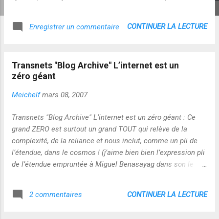
souhaitable de parler d'INTELLIGENCE GLOBALE pour mettre
l'accent sur les formes multiples qu'elle convoque ! Il y a
CONTINUER LA LECTURE
Enregistrer un commentaire
quelques temps, sur ce blog , j'avais écrit cela sur le sujet :
"je pense qu’il vaudrait mieux parler d’INTELLIGENCE
GLOBALE plutôt que d’intelligence collective ! En effet,
Transnets "Blog Archive" L’internet est un
l’intelligence collective type Web 2.0 s’appuie non
zéro géant
seulement sur notre capacité à produire ensemble des
"objets" (contenus, opinions, réflexions...etc... ) mais aussi
Meichelf
mars 08, 2007
et surtout leurs processus de régulations permanents
(création, évolution, destruction ). Il se trouve que ces
Transnets "Blog Archive" L’internet est un zéro géant : Ce
processus dits « auto-organisationnels » impliquent des
grand ZERO est surtout un grand TOUT qui relève de la
dimensions complémentaires à la fois ...
complexité, de la reliance et nous inclut, comme un pli de
l’étendue, dans le cosmos ! (j’aime bien bien l’expression pli
de l’étendue empruntée à Miguel Benasayag dans son le
livre "la fragilité")…. Tout cela converge avec l’idée que je me
fais des réseaux apprenants ! Je nuancerais le propos sur la
CONTINUER LA LECTURE
2 commentaires
question de l’autorité : plutôt que de parler de droit donné à
toute personne pour nous aider à apprendre et à comprendre