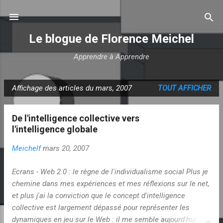
Accéder au contenu principal
Le blogue de Florence Meichel
Apprendre à Apprendre
Affichage des articles du mars, 2007
TOUT AFFICHER
A
r
De l'intelligence collective vers
t
l'intelligence globale
i
c
Meichelf
mars 20, 2007
l
e
Ecrans - Web 2.0 : le règne de l'individualisme social Plus je
chemine dans mes expériences et mes réflexions sur le net,
s
et plus j'ai la conviction que le concept d'intelligence
collective est largement dépassé pour représenter les
dynamiques en jeu sur le Web : il me semble aujourd'hui