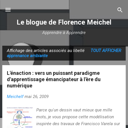
Accéder au contenu principal
Le blogue de Florence Meichel
Apprendre à Apprendre
Affichage des articles associés au libellé
TOUT AFFICHER
A
apprenance ambiante
r
t
L'énaction : vers un puissant paradigme
i
d'apprentissage émancipateur à l'ère du
c
numérique
l
Meichelf
mai 26, 2009
e
s
Parce qu'un dessin vaut mieux que mille
mots, je vous propose cette modélisation
inspirée des travaux de Francisco Varela sur