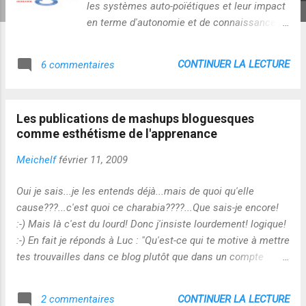
les systèmes auto-poïétiques et leur impact
en terme d'autonomie et de connaissance !
http://defi-esprit-
critique.blogspot.co.uk/2015/02/systeme-
CONTINUER LA LECTURE
6 commentaires
auto-poietique-selon-francisco.html Cliquer
sur l'image pour l'agrandir ! Selon Francisco
Varela : en actes, nous apprenons en
Les publications de mashups bloguesques
permanence de notre couplage au monde et
comme esthétisme de l'apprenance
aux autres...et ces apprentissages nous
forment, nous déforment et nous
Meichelf
février 11, 2009
transforment...comme ils changent le
monde aussi : grâce à des systèmes de
Oui je sais...je les entends déjà...mais de quoi qu'elle
bouclages opérationnels (cf clôture
cause???...c'est quoi ce charabia????...Que sais-je encore!
opérationnelle des processus auto-
:-) Mais là c'est du lourd! Donc j'insiste lourdement! logique!
poïétiques telle que la définissent Francisco
:-) En fait je réponds à Luc : "Qu'est-ce qui te motive à mettre
Varela et Humberto Maturana), rien n'est
tes trouvailles dans ce blog plutôt que dans un compte
indépendant et immuable...tout est relié, co-
Delicious?" En fait la démarche de publication sur mon
dépendant et en co-construction permanente
blogue répond à quelques critères : - Le sujet m'intéresse - Il
CONTINUER LA LECTURE
2 commentaires
! De cela, découlent des changements