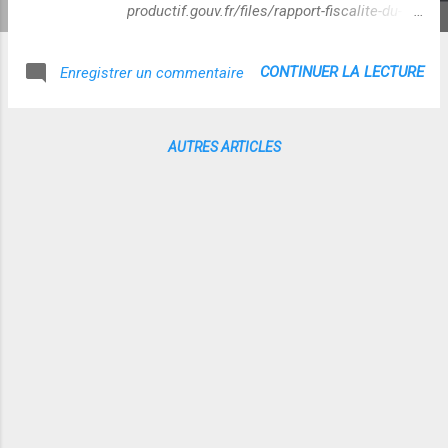
productif.gouv.fr/files/rapport-fiscalite-du-
numerique_2013.pdf Cette découverte
appelait à aller plus loin et à mieux
CONTINUER LA LECTURE
Enregistrer un commentaire
comprendre de quoi il retourne. J'ai donc fait
une recherche et suis tombée sur cet article
http://www.futura-
AUTRES ARTICLES
sciences.com/fr/news/t/high-tech-4/d/la-
captologie-lordinateur-outil-de-
persuasion_5689/ qui décrit les sciences de
la persuasion (appelées aussi captologie ou
paternalisme libertaire) comme une forme
d'automatisation de l'incitation
comportementale en vue d'un changement.
Ce qui est visé relève donc de l’amélioration
des comportements sur la base normative
d'une grille de référence en "bonne santé
publique". Selon Hubert Guillaud
(Internetactu), l’Économie comportementale
que ce type de science produit, induit des