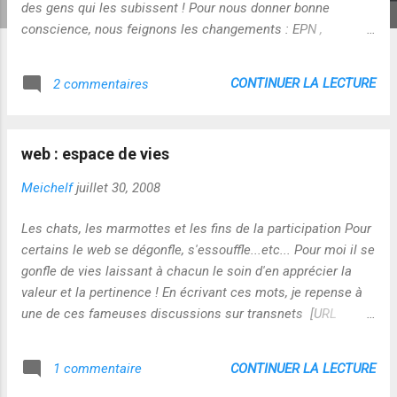
des gens qui les subissent ! Pour nous donner bonne
conscience, nous feignons les changements : EPN ,
réformes par ci, réformes par là...mais les paradigmes
restent...RIEN NE CHANGE si ce n'est les apparences ! Si
CONTINUER LA LECTURE
2 commentaires
nous indexions le système des retraites et salaires sur des
critères d'engagement et de contributions à la construction
de l'avenir, nous aurions de sacrées surprises ! Éthiquement
web : espace de vies
et humainement parlant, continuer ainsi est
inacceptable...nous nous rendons collectivement coupables
Meichelf
juillet 30, 2008
de délits de manquements éducatifs ! Les missions
éducatives ont grand besoin de prendre de la hauteur...le
Les chats, les marmottes et les fins de la participation Pour
citoyen de demain sera un META-CITOYEN ! le niveau de
certains le web se dégonfle, s'essouffle...etc... Pour moi il se
complexité qu'il aura à traiter dépassera largement ce à
gonfle de vies laissant à chacun le soin d'en apprécier la
quoi nous sommes confrontés aujourd'hui...nous portons la
valeur et la pertinence ! En écrivant ces mots, je repense à
responsabilité ...
une de ces fameuses discussions sur transnets [URL
devenue obsolète http://pisani.blog.lemonde.fr/ - articles
sans leurs commentaires accessibles ici
CONTINUER LA LECTURE
1 commentaire
http://www.francispisani.net/ ] ou Scholem avait écrit en