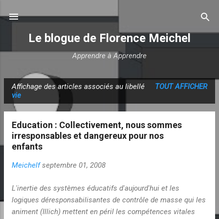
Accéder au contenu principal
Le blogue de Florence Meichel
Apprendre à Apprendre
Affichage des articles associés au libellé
TOUT AFFICHER
A
vie
r
t
Education : Collectivement, nous sommes
i
irresponsables et dangereux pour nos
c
enfants
l
Meichelf
septembre 01, 2008
e
s
L'inertie des systèmes éducatifs d'aujourd'hui et les
logiques déresponsabilisantes de contrôle de masse qui les
animent (Illich) mettent en péril les compétences vitales