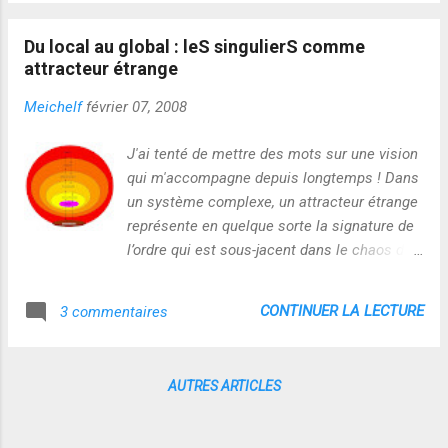
citant la philosophe Isabelle Stengers, les citoyens, même
sans être spécialistes de quoi que ce soit, sont des "experts
Du local au global : leS singulierS comme
de leur vie" Si rupture il y a : elle est bien là ! C'est de NOUS
attracteur étrange
dont il s'agit...pas de ce qu'on nous dit de comprendre et de
faire de NOUS ! Et ça n'est pas sans poser des problèmes de
Meichelf
février 07, 2008
droit notamment !
J'ai tenté de mettre des mots sur une vision
qui m'accompagne depuis longtemps ! Dans
un système complexe, un attracteur étrange
représente en quelque sorte la signature de
l’ordre qui est sous-jacent dans le chaos dit
déterministe (non aléatoire). Cet objet
particulier possède une structure fractale,
CONTINUER LA LECTURE
3 commentaires
c’est-à-dire qu’il a la même structure quelle
que soit l’échelle à laquelle on le regarde.
Est-ce que cela peut s’appliquer à la
AUTRES ARTICLES
singularité comme je l’ai suggéré ? Sur un
plan purement biologique, dans le cadre du
processus complexe de reproduction,