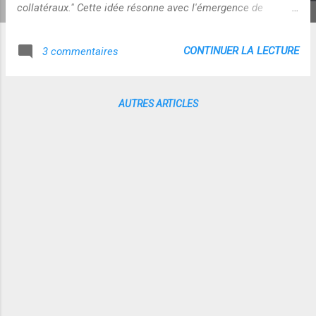
collatéraux." Cette idée résonne avec l'émergence de
pratiques que je vois "fleurir" sur le net en ce moment -
Sociogeek : comment utiliser des photos choc pour éveiller
CONTINUER LA LECTURE
3 commentaires
la conscience morale sous couvert d'enquête scientifique -
Envers et contre tout : comment utiliser la simulation de la
violence pour éveiller à la citoyenneté - Internet...big brother
AUTRES ARTICLES
nous menace-t-il (13ieme rue) ? : comment utiliser la peur,
la menace et les boucs émissaires pour faire émerger les
bonnes pratiques ! - Jeu de la mort (France 2) : comment
faire du spectacle de soumission à l’autorité une démarche
""""pédagogique""" de masse Ces pratiques s'appuient sur
l'idée qu'en utilisant et am...