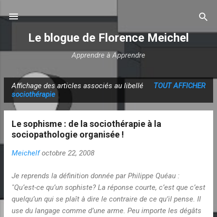
Accéder au contenu principal
Le blogue de Florence Meichel
Apprendre à Apprendre
Affichage des articles associés au libellé
TOUT AFFICHER
A
sociothérapie
r
t
Le sophisme : de la sociothérapie à la
i
sociopathologie organisée !
c
Meichelf
octobre 22, 2008
l
e
Je reprends la définition donnée par Philippe Quéau :
s
"Qu’est-ce qu’un sophiste? La réponse courte, c’est que c’est
quelqu’un qui se plaît à dire le contraire de ce qu’il pense. Il
use du langage comme d’une arme. Peu importe les dégâts