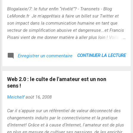
d’où l’influence des filtres humains et des réseaux sociaux
Blogalaxie/7: le futur enfin “révélé”? - Transnets - Blog
dans ce processus !
LeMonde.fr Je m'apprêtais à faire un billet sur Twitter et
son impact dans la communication humaine en tant que
vecteur de simplification abusive et dangereuse...et Francis
Pisani vient de me donner matière à aller plus loin ! Voilà ce
qu'il publie ce matin : " Les blogueurs de fond prennent du
temps pour réfléchir ou s’informer et pour publier ce qu’ils
CONTINUER LA LECTURE
Enregistrer un commentaire
savent, ce qu’ils pensent ou ce qu’ils croient. Mais les gens
ne lisent plus. Et qui s’intéresse aux commentaires? Le
lifestreaming simplifie tout ça. On prend des photos ou des
Web 2.0 : le culte de l'amateur est un non
images en fonction de l’inspiration et on les met en ligne
sens !
dès qu’on peut. Sarah donne même le site personnel d’Alan
Cheslow entièrement conçu de cette façon. Intéressant je
Meichelf
août 16, 2008
dois dire. Mais peut-être faut-il creuser un peu plus. Son
billet parle exclusivement de l’évolution des blogs
Car il s'appuie sur un référentiel de valeur déconnecté des
personnels, de ceux qui correspondent le plus clairement à
changements induits par le connectivisme et la pratique
un ego trip. Son autre exemple n’est...
d'Internet! Grâce et à cause d'Internet, l'amateur est de plus
en plus en mesure de cultiver ses passions, de les enrichir