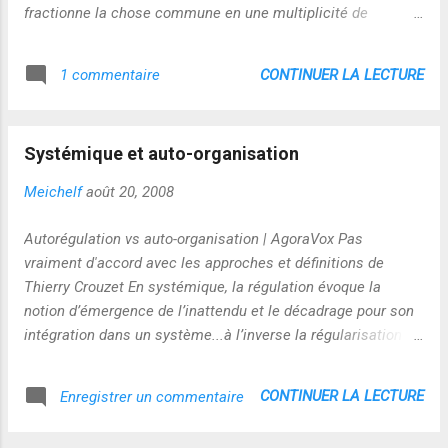
fractionne la chose commune en une multiplicité de
spécialités professionnelles. C'est en y opposant une
capacité de penser qui appartient à tous."
CONTINUER LA LECTURE
1 commentaire
Systémique et auto-organisation
Meichelf
août 20, 2008
Autorégulation vs auto-organisation | AgoraVox Pas
vraiment d'accord avec les approches et définitions de
Thierry Crouzet En systémique, la régulation évoque la
notion d’émergence de l’inattendu et le décadrage pour son
intégration dans un système...à l’inverse la régularisation
évoque la stabilisation du système autour de valeurs
définies...c’est le jeu entre les deux qui définit les processus
CONTINUER LA LECTURE
Enregistrer un commentaire
d’auto-organisation...le corps humain est l’exemple type de
cette combinatoire ! ça rejoint les boucles de rétro-action