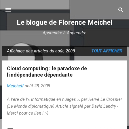
Accéder au contenu principal
Le blogue de Florence Meichel
Apprendre à Apprendre
Affichage des articles du août, 2008
TOUT AFFICHER
A
r
Cloud computing : le paradoxe de
t
l'indépendance dépendante
i
c
Meichelf
août 28, 2008
l
e
A l’ère de l’« informatique en nuages », par Hervé Le Crosnier
(Le Monde diplomatique) Article signalé par David Landry -
s
Merci pour ce lien ! :-)