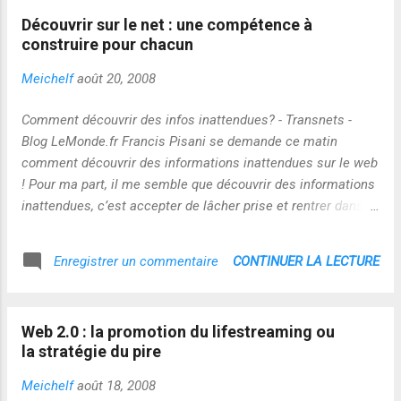
positives et négatives : « Les boucles de rétro-action (ou
Découvrir sur le net : une compétence à
feed backs) sont essentielles en ce qui concerne le devenir
construire pour chacun
du système, dans sa capacité à répondre aux perturbations.
En effet, les boucles positives génèrent une dynamique de
Meichelf
août 20, 2008
changement en augmentant les divergences, puisqu’elles
vont dans le sens de la perturbation. Leur intervention seule
Comment découvrir des infos inattendues? - Transnets -
conduirait, à long terme, le système à son « explosion ». Les
Blog LeMonde.fr Francis Pisani se demande ce matin
boucles négatives, quant à elles, opèrent si l’on peut d...
comment découvrir des informations inattendues sur le web
! Pour ma part, il me semble que découvrir des informations
inattendues, c’est accepter de lâcher prise et rentrer dans
un processus de créativité qui bouleverse nos repérages et
nos perspectives de sens…et effectivement c’est un
CONTINUER LA LECTURE
Enregistrer un commentaire
processus humain qui se construit et s’inscrit dans une
démarche globale de la personne et qui dépasse largement
la question des outils…ce n’est pas une compétence qui
Web 2.0 : la promotion du lifestreaming ou
s’enseigne car par essence non normative…Mais on on peut
la stratégie du pire
l’accompagner et faciliter sa construction pour chacun au
long cours ! Et à la réflexion l’affectif et la confiance peuvent
Meichelf
août 18, 2008
jouer un rôle important dans ce processus de lâcher prise…