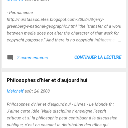
- Permanence
http://hurstassociates.blogspot.com/2008/08/jerry-
greenberg-v-national-geographic.html "the “transfer of a work
between media does not alter the character of that work for
copyright purposes.” And there is no copyright infringement.
While some (e.g., freelances looking for additional revenue)
may not like this ruling, it continues what is known as
CONTINUER LA LECTURE
2 commentaires
"media neutrality." - Fragmentation http://lafeuille.homo-
numericus.net/2008/08/du-doi-et-de-la-fragmentation.html -
Réduction La Feuille » Archive du blog » Réduire la durée
Philosophes d'hier et d'aujourd'hui
des droits d’auteurs
Meichelf
août 24, 2008
Philosophes d'hier et d'aujourd'hui - Livres - Le Monde.fr :
J'aime cette idée "Nulle discipline n'enseigne l'esprit
critique et si la philosophie peut contribuer à la discussion
publique, c'est en cassant la distribution des rôles qui