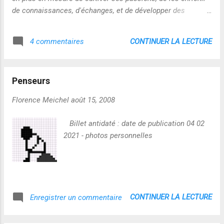
de connaissances, d'échanges, et de développer des
compétences associées : il devient de plus expert autour
des sujets qui l'intéressent ! Grâce et à cause d'Internet,
CONTINUER LA LECTURE
4 commentaires
l'expert a une vision de plus en plus ouverte, transversale et
partagée de son domaine d'expertise : il apprend et construit
un système de connaissance en mouvement permanent et
Penseurs
rejoint en cela la démarche de l'amateur ! Au de-là des
statuts, les lignes de fracture s'estompent et la compétence
Florence Meichel
août 15, 2008
devient LE critère de valeur!
Billet antidaté : date de publication 04 02
2021 - photos personnelles
CONTINUER LA LECTURE
Enregistrer un commentaire