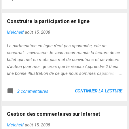
fois que j'ai traité une information sur mon blog, elle fait
partie de mon patrimoine informationnel : je me la suis plus
ou moins "appropriée" et je suis capable d'y revenir
Construire la participation en ligne
plusieurs années après si besoin...même si l'information
initiale n'est plus accessible en l'état, j'arrive à retrouver des
Meichelf
août 15, 2008
éléments qui illustrent le point sur Internet ! Donc Internet
ne tue pas la mémoire et il induit une gestion des
La participation en ligne n'est pas spontanée, elle se
informations par ancrage partagé !
construit - novövision Je vous recommande la lecture de ce
billet qui met en mots pas mal de convictions et de valeurs
d'action pour moi : je crois que le réseau Apprendre 2.0 est
une bonne illustration de ce que nous sommes capables de
construire...je rejoins Narvic sur l'importance de
l'accompagnement humain qui me semble une dimension
CONTINUER LA LECTURE
2 commentaires
fondamentale...La confiance réciproque ne se décrète pas :
elle se construit pas à pas, l'accompagnement me semble
faciliter ce processus long et complexe !
Gestion des commentaires sur Internet
Meichelf
août 15, 2008