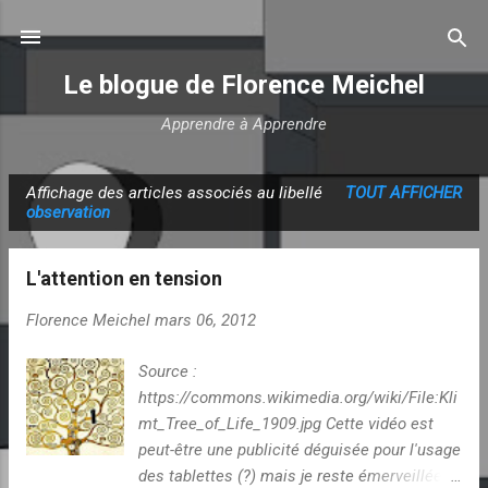
Accéder au contenu principal
Le blogue de Florence Meichel
Apprendre à Apprendre
Affichage des articles associés au libellé
TOUT AFFICHER
A
observation
r
t
L'attention en tension
i
c
Florence Meichel
mars 06, 2012
l
Source :
e
https://commons.wikimedia.org/wiki/File:Kli
s
mt_Tree_of_Life_1909.jpg Cette vidéo est
peut-être une publicité déguisée pour l'usage
des tablettes (?) mais je reste émerveillée