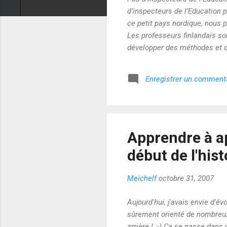
d’inspecteurs de l’Education p
ce petit pays nordique, nous p
Les professeurs finlandais son
développer des méthodes et de
Libérés du poids normatif de l
et les premiers bénéficiaires 
Enregistrer un comment
scolarité qui leur garantit le
Apprendre à ap
début de l'his
Meichelf
octobre 31, 2007
Aujourd'hui, j'avais envie d'
sûrement orienté de nombreux 
arrière ! :-) Ça se passe dans