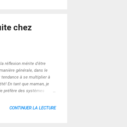
uite chez
 la réflexion mérite d'être
 manière générale, dans le
t tendance à se multiplier à
été! En tant que maman, je
, je préfère des systèmes
complexes mais ils ont le
orité de Alain Renaut"Bonne
CONTINUER LA LECTURE