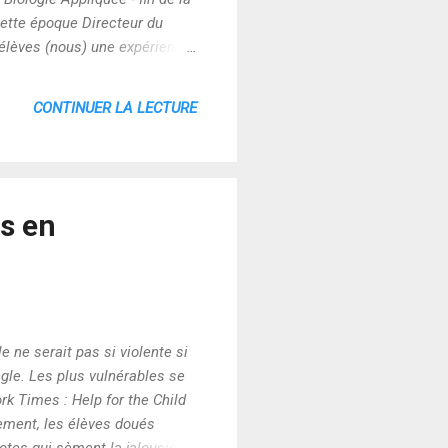
cette époque Directeur du
s élèves (nous) une expérience
ent ???????????? En route pour
 ! Il nous conseille fortement
CONTINUER LA LECTURE
us en
e ne serait pas si violente si
ungle. Les plus vulnérables se
rk Times : Help for the Child
ement, les élèves doués