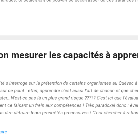
amarades. Si seulement on pouvait se débarrasser de ces satanées no
tème scolaire est d’abord et avant tout une curée pour les notes. Ce
 de sel gâte la sauce, tout comme il avive les plaies." Je vous avoue
j'adhère au point de vue de François Guité ...notamm...
on mesurer les capacités à appre
ité s'interroge sur la prétention de certains organismes au Quévec à 
sur ce point : effet, apprendre c'est aussi l'art de chacun et que cher
ter...N'est-ce pas là un plus grand risque ????? C'est ici que l'éva
ient ce faisant un frein aux compétences ! Très paradoxal donc : év
pas dire détruire leurs propriétés processives ! C'est chercher à rationa
 !
aire