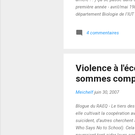
première année - avril/mai 19
département Biologie de l'IUT 
pédagogique originale qui a é
l'aventure ! Il nous remet à t
4 commentaires
de travailler en groupe sur les 
Violence à l'éc
sommes compl
Meichelf
juin 30, 2007
Blogue du RAEQ - Le tiers des a
elle cultivait la coopération a
suicident, d’autres cherchent 
Who Says No to School). Cela