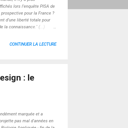
ffichés lors l’enquête PISA de
e prospective pour la France ?
nt d’une liberté totale pour
 la connaissance." (...)
urs peut pleinement s’exprimer
core mieux guidés vers une
CONTINUER LA LECTURE
sign : le
ofondément marquée et a
 projette pas mal d'années en
Biologie Appliquée - fin de la