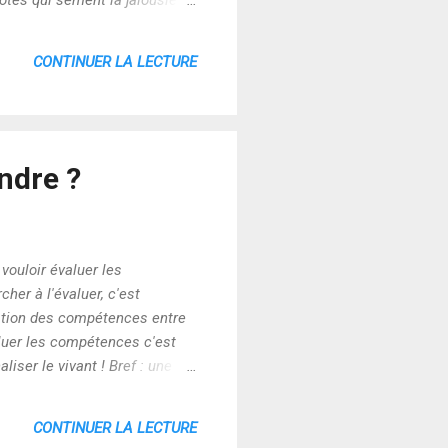
tes qui sèment la jalousie.
rtaines formes d’évaluation
rais que j'ai eu des frissons
CONTINUER LA LECTURE
ndre ?
vouloir évaluer les
cher à l'évaluer, c'est
luation des compétences entre
aluer les compétences c'est
liser le vivant ! Bref : une
CONTINUER LA LECTURE