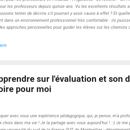
our les professeurs depuis quinze ans. Vu les excellents résultats a
ouvons tenter de décrire s’il pourrait y avoir cause à effet ? Et quell
t dans un environnement professionnel très confortable : ils jouisse
s approches personnelles pour guider les élèves sur les chemins de
’inspection, le potentiel de créativité professionnelle des professe
de cette situation originale sont, finalement, les élèves qui sont en
aire
s meilleurs succès dans leur scolarité exemplaire et reconnue p...
prendre sur l'évaluation et son de
toire pour moi
évoquer avec vous une expérience pédagogique, qui, je pense, m'a pr
choix dans ma vie ! Je la partage avec vous aujourd'hui ! :-) Je me
 une université du sud de la France (IUT de Montpellier - département 