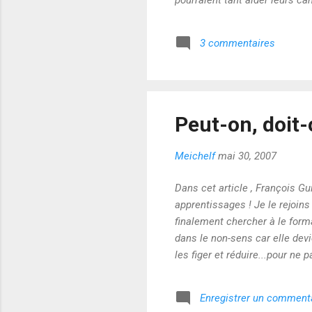
pourraient tant aider leurs c
Ne nous leurrons pas : le sys
sont indispensables, mais trop
3 commentaires
en lisant ce billet tellement 
Peut-on, doit-
Meichelf
mai 30, 2007
Dans cet article , François Gu
apprentissages ! Je le rejoins 
finalement chercher à le forma
dans le non-sens car elle dev
les figer et réduire...pour ne 
nouvelle histoire qui se répète
Enregistrer un comment