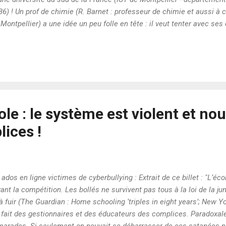
86) ! Un prof de chimie (R. Barnet : professeur de chimie et aussi à 
Montpellier) a une idée un peu folle en tête : il veut tenter avec se
té mise au point au Canada ! Il nous propose de travailler différemm
ous un gros "dossier sur la thermodynamique"... à "potasser" "seul(s)"
dif...
ole : le système est violent et no
ices !
dos en ligne victimes de cyberbullying : Extrait de ce billet : "L’écol
vant la compétition. Les bollés ne survivent pas tous à la loi de la j
à fuir (The Guardian : Home schooling ‘triples in eight years’; New Yo
 fait des gestionnaires et des éducateurs des complices. Paradoxal