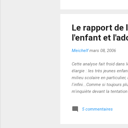
Le rapport de 
l'enfant et l'a
Meichelf
mars 08, 2006
Cette analyse fait froid dans le
élargie : les très jeunes enf
milieu scolaire en particulier
l'infini...Comme si toujours 
m'inquiète devant la tentation
d'équilibre : entre repères et
mérite de ne pas être arbitrair
5 commentaires
lecture !