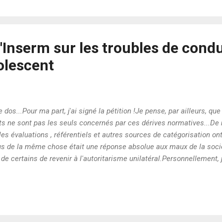
l'Inserm sur les troubles de cond
dolescent
 dos...Pour ma part, j'ai signé la pétition !Je pense, par ailleurs, que
ants ne sont pas les seuls concernés par ces dérives normatives...De
, les évaluations , référentiels et autres sources de catégorisation on
plus de la même chose était une réponse absolue aux maux de la soci
 de certains de revenir à l'autoritarisme unilatéral.Personnellement
 autonomie ! Les positionnements liés à ce point de vue sont certes 
es ! Sur le sujet, je vous conseille un très bon livre : "la fin de l'aut