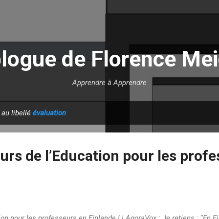
Accéder au contenu principal
blogue de Florence Mei
Apprendre à Apprendre
 au libellé
évaluation
urs de l’Education pour les prof
n pour les professeurs en Finlande ! | AgoraVox : Je retiens : "En Fin