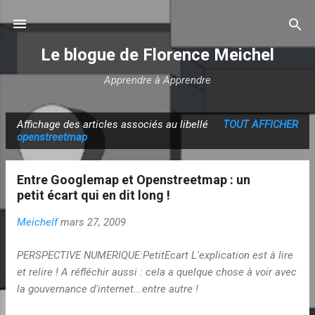
Accéder au contenu principal
Le blogue de Florence Meichel
Apprendre à Apprendre
Affichage des articles associés au libellé
TOUT AFFICHER
A
openstreetmap
r
t
Entre Googlemap et Openstreetmap : un
i
petit écart qui en dit long !
c
Meichelf
mars 27, 2009
l
e
PERSPECTIVE NUMERIQUE:PetitEcart L'explication est à lire
s
et relire ! A réfléchir aussi : cela a quelque chose à voir avec
la gouvernance d'internet...entre autre !