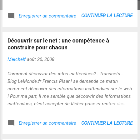
par les compétences d'observation, de
mimétisme et de créativité de cette enfant :
CONTINUER LA LECTURE
Enregistrer un commentaire
(MAJ : la vidéo en question est passée en
mode privé. On pouvait y voir une petite fille
qui réalisait un dessin en s'appuyant sur le
Découvrir sur le net : une compétence à
modèle de l'arbre de vie de Klimt qu'elle
construire pour chacun
avait trouvé sur le web à l'aide de sa
tablette. Sur un ton très enjoué, elle
Meichelf
août 20, 2008
s'appliquait à expliquer ce qu'elle était
entrain de représenter. Dessin réalisé à
Comment découvrir des infos inattendues? - Transnets -
partir du POIETIC GENERATOR Cela me fait
Blog LeMonde.fr Francis Pisani se demande ce matin
penser à cette série d'interviews de Gilbert
comment découvrir des informations inattendues sur le web
Simondon : on y perçoit son extraordinaire
! Pour ma part, il me semble que découvrir des informations
talent
inattendues, c’est accepter de lâcher prise et rentrer dans
d'observation/compréhension/description
un processus de créativité qui bouleverse nos repérages et
des machines et des techniques : - Gilbert
nos perspectives de sens…et effectivement c’est un
CONTINUER LA LECTURE
Enregistrer un commentaire
Simondon Entretien sur la mécanologie
processus humain qui se construit et s’inscrit dans une
(1968) Partie01
démarche globale de la personne et qui dépasse largement
https://www.youtube.com/watch?v=7FjNb-