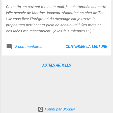
Ce matin, en ouvrant ma boite mail, je suis tombée sur cette
jolie pensée de Martine Jaudeau, rédactrice en chef de Thot
! Je vous livre l'intégralité du message car je trouve le
propos très pertinent et plein de sensibilité ! Ces mots et
ces idées me ressemblent : je les fais miennes ! :-) "
Développer la créativité des enfants : le devoir de l'École
Thot Cursus© 3 octobre 2007 La création est trop souvent
CONTINUER LA LECTURE
2 commentaires
liée - pour ceux qui y parviennent - à la douleur, la rébellion,
le décalage avec les normes établies d'une communauté.
Épanouir sa créativité, dans un système éducatif quel qu'il
AUTRES ARTICLES
soit, c'est le plus souvent faire preuve de résilience. La
formation à distance, en ligne et en réseau initie au sens
critique, étape première du processus de production d'idées
originales qui ont de la valeur. Ni les systèmes
d'enseignements, ni le monde professionnel n'encouragent
les individus à être créatifs. L'idée est plutôt de les faire
correspondre ...
Fourni par Blogger