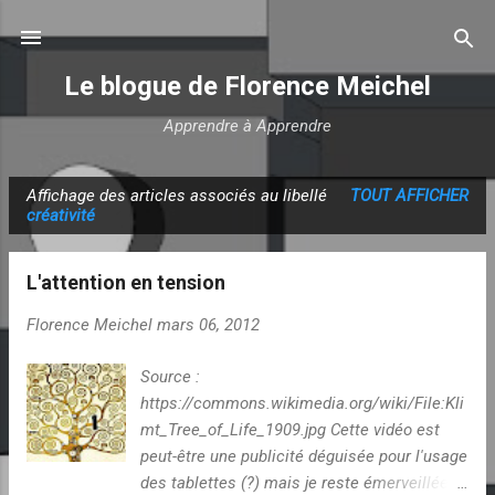
Accéder au contenu principal
Le blogue de Florence Meichel
Apprendre à Apprendre
Affichage des articles associés au libellé
TOUT AFFICHER
A
créativité
r
t
L'attention en tension
i
c
Florence Meichel
mars 06, 2012
l
Source :
e
https://commons.wikimedia.org/wiki/File:Kli
s
mt_Tree_of_Life_1909.jpg Cette vidéo est
peut-être une publicité déguisée pour l'usage
des tablettes (?) mais je reste émerveillée