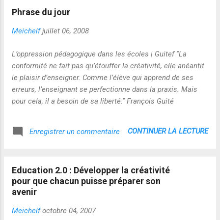
la question des outils…ce n’est pas une compétence qui
fuRyk&feature=related...
Phrase du jour
s’enseigne car par essence non normative…Mais on on peut
l’accompagner et faciliter sa construction pour chacun au
Meichelf
juillet 06, 2008
long cours ! Et à la réflexion l’affectif et la confiance peuvent
jouer un rôle important dans ce processus de lâcher prise…
L’oppression pédagogique dans les écoles | Guitef "La
d’où l’influence des filtres humains et des réseaux sociaux
conformité ne fait pas qu’étouffer la créativité, elle anéantit
dans ce processus !
le plaisir d’enseigner. Comme l’élève qui apprend de ses
erreurs, l’enseignant se perfectionne dans la praxis. Mais
pour cela, il a besoin de sa liberté." François Guité
CONTINUER LA LECTURE
Enregistrer un commentaire
Education 2.0 : Développer la créativité
pour que chacun puisse préparer son
avenir
Meichelf
octobre 04, 2007