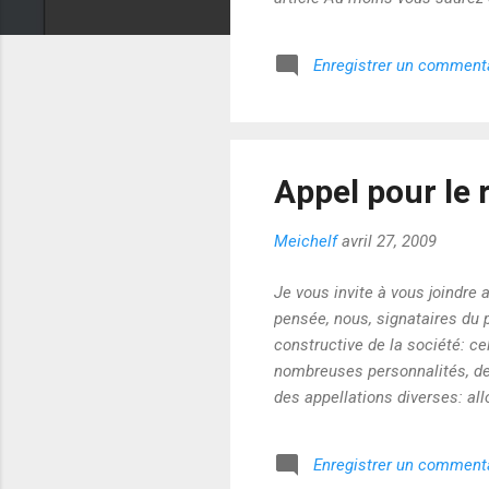
Enregistrer un comment
Appel pour le 
Meichelf
avril 27, 2009
Je vous invite à vous joindre a
pensée, nous, signataires du 
constructive de la société: ce
nombreuses personnalités, de 
des appellations diverses: all
etc. Le revenu de vie ne doit 
Le revenu de vie, lui, est auto
Enregistrer un comment
à chaque individu, de la naiss