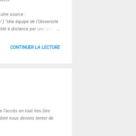
utre source :
] "Une équipe de l’Université
trôlé à distance par une simple
iendrons que deux, pour être
it dans cette nouvelle
CONTINUER LA LECTURE
n sachant que l’Etat, ou la
 l’accès en tout lieu (les
dont nous devons tenter de