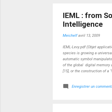
IEML : from So
Intelligence
Meichelf
avril 13, 2009
IEML-Levy.pdf (Objet applicati
species is growing a univer
automatic symbol manipulators
of the global digital memory 
[15], or the construction of a
power is a key issue in the d
notation systems invented befo
Enregistrer un comment
categorization process. They a