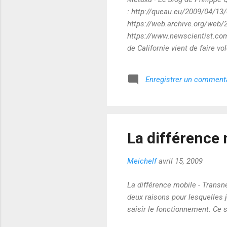
: http://queau.eu/2009/04/13
https://web.archive.org/web/
https://www.newscientist.com/
de Californie vient de faire v
puce implantée sur son corps.
court. La fin programmée de la
Enregistrer un comment
avancée une confirmation écla
police, puis à peu près n’impor
La différence 
Meichelf
avril 15, 2009
La différence mobile - Transne
deux raisons pour lesquelles 
saisir le fonctionnement. Ce so