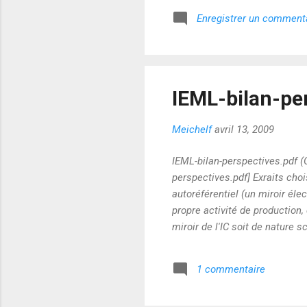
Enregistrer un comment
IEML-bilan-per
Meichelf
avril 13, 2009
IEML-bilan-perspectives.pdf (
perspectives.pdf] Exraits chois
autoréférentiel (un miroir é
propre activité de production,
miroir de l'IC soit de nature 
explicite permettant l'analys
communautés hétérogènes quant 
1 commentaire
scientifiquement, et cette ob