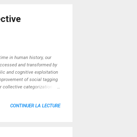
ctive
 time in human history, our
accessed and transformed by
ic and cognitive exploitation
improvement of social tagging
r collective categorization
ural languages, as well as
cale of the social
CONTINUER LA LECTURE
 it...