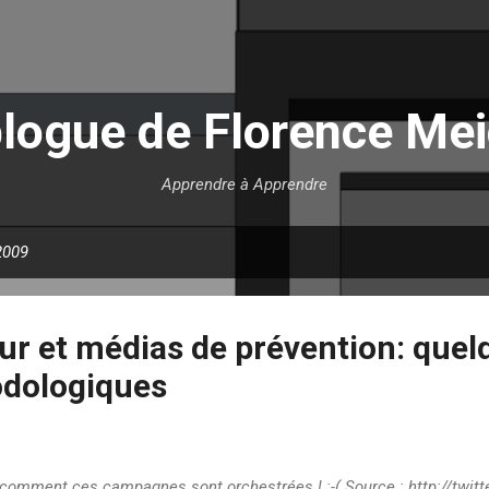
Accéder au contenu principal
blogue de Florence Mei
Apprendre à Apprendre
 2009
ur et médias de prévention: quel
odologiques
 comment ces campagnes sont orchestrées ! :-( Source : http://twit