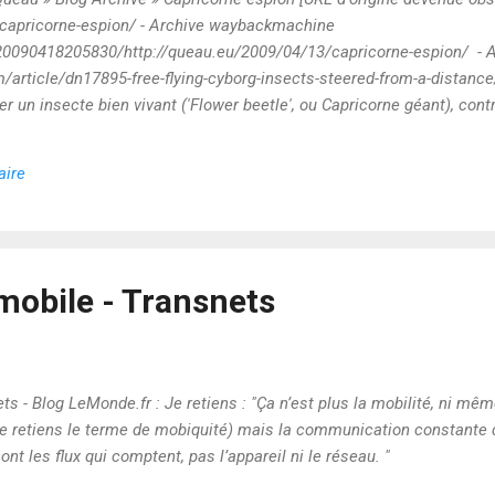
/capricorne-espion/ - Archive waybackmachine
20090418205830/http://queau.eu/2009/04/13/capricorne-espion/ - A
article/dn17895-free-flying-cyborg-insects-steered-from-a-distance/ 
oler un insecte bien vivant ('Flower beetle', ou Capricorne géant), con
" "Les questions philosophiques et morales abondent. Nous n’en ret
 vie privée, dont nous tentons de suivre les étapes dans ce blog, vo
aire
tante de son succès proche. Désormais il faudra s’habituer à vivre e
te qui, pourra nous ...
mobile - Transnets
ts - Blog LeMonde.fr : Je retiens : "Ça n’est plus la mobilité, ni même
je retiens le terme de mobiquité) mais la communication constante 
nt les flux qui comptent, pas l’appareil ni le réseau. "