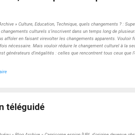
 Archive » Culture, Education, Technique, quels changements ? : Supe
es changements culturels s’inscrivent dans un temps long de plusie
s affoler en faisant virevolter les changements apparents. Vouloir f
rfois nécessaire. Mais vouloir réduire le changement culturel à la se
est générateurs d’inégalités : celles que rencontrent tous ceux que 
r à la compréhension. Mais comme le chemin est long, il est facile 
court terme est dangereuse, en éducation, comme dans notre socié
aire
mérique c’est forcément accepter la lenteur, les inégalités, les sou
on téléguidé
Quéau » Blog Archive » Capricorne espion [URL d'origine devenue obs