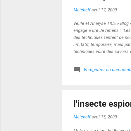
Meichelf
avril 17, 2009
Veille et Analyse TICE » Blog
engage à lire Je retiens : "L
des techniques tentent de nou
limitatif, temporaire, mais pa
techniques voire des savoirs 
d’exécution sans les autorise
d’abandonner. La logique du 
Enregistrer un comment
changement culturel lié au nu
leur donner se...
l'insecte espi
Meichelf
avril 15, 2009
Metaxu - Le blog de Philippe 