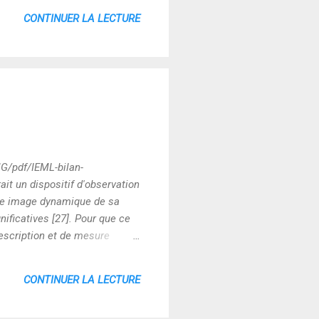
CONTINUER LA LECTURE
MG/pdf/IEML-bilan-
rait un dispositif d'observation
une image dynamique de sa
nificatives [27]. Pour que ce
 description et de mesure
 au sein d'un vaste réseau de
 peut être observée
CONTINUER LA LECTURE