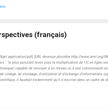
aire
spectives (français)
Objet application/pdf) [URL devenue pbsolète http://www.ieml.org/I
is : "le plus puissant levier pour la multiplication de l'IC en ligne se
lectronique) capable de renvoyer à un réseau ou à une communauté 
 de codage, de stockage, d'utilisation et d'échange d'informations sig
scientifique, il faudrait évidemment qu'il s'inscrive dans un cadre de
e et la simulation automatique ainsi que la comparaison et l'échange
à leurs tailles, leurs cultures et leurs intérêts pratiques. l'IC ne
servation ne peut informer dynamiquement l...