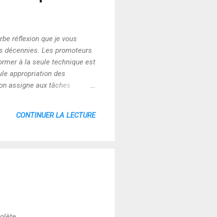
rbe réflexion que je vous
urs décennies. Les promoteurs
ormer à la seule technique est
ule appropriation des
l’on assigne aux tâches
de se décourager et
té… Accompagner le
CONTINUER LA LECTURE
bresauts, mais c’est forcément
olète