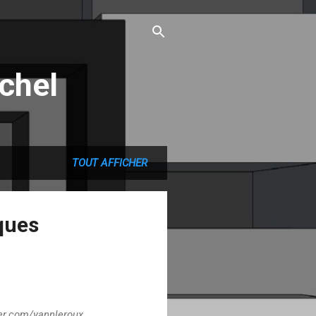
chel
TOUT AFFICHER
ques
ter.com/yannleroux