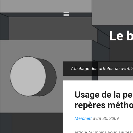
Le 
Affichage des articles du avril,
A
r
t
Usage de la pe
i
c
repères méth
l
e
Meichelf
avril 30, 2009
s
article Au moins vous saurez