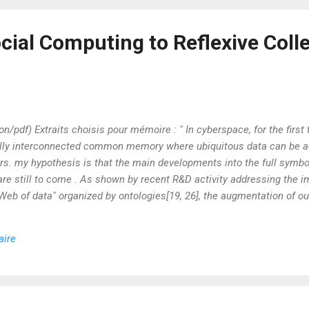
cial Computing to Reflexive Colle
on/pdf) Extraits choisis pour mémoire : " In cyberspace, for the first
sally interconnected common memory where ubiquitous data can be 
. my hypothesis is that the main developments into the full symbol
are still to come . As shown by recent R&D activity addressing the 
 "Web of data" organized by ontologies[19, 26], the augmentation of ou
evelopment of new symbolic systems. My main hypothesis is that nat
re the 21st century, are not appropriate for the current and future s
aire
re not fit to exploit the new interconnected global digital memory and