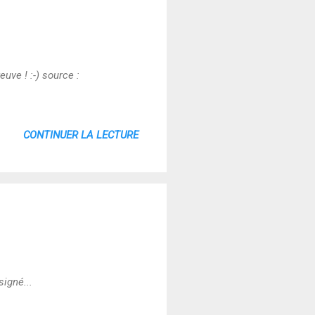
uve ! :-) source :
CONTINUER LA LECTURE
igné...