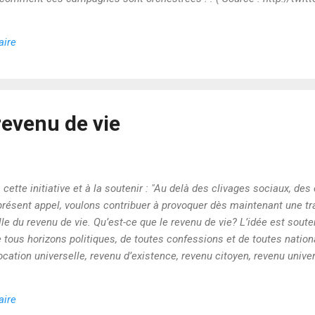
aire
revenu de vie
 cette initiative et à la soutenir : "Au delà des clivages sociaux, de
présent appel, voulons contribuer à provoquer dès maintenant une tr
lle du revenu de vie. Qu’est-ce que le revenu de vie? L’idée est sout
tous horizons politiques, de toutes confessions et de toutes nation
ocation universelle, revenu d’existence, revenu citoyen, revenu univer
pas être confondu avec le RMI, le RSA et autres allocations attribué
matique, inconditionnel et inaliénable. Il concerne tout le monde, rich
aire
ance à la mort. Son montant, calculé sur la base du PIB du pays, es..