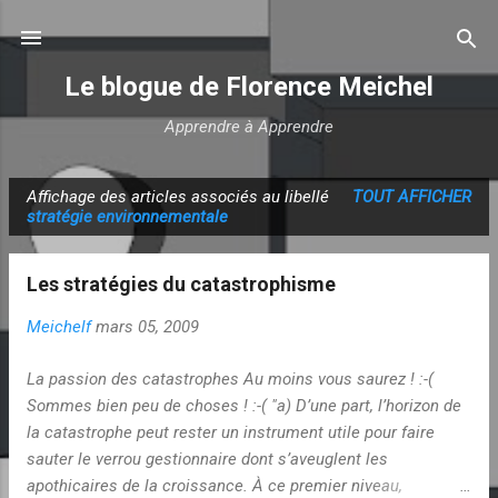
Accéder au contenu principal
Le blogue de Florence Meichel
Apprendre à Apprendre
Affichage des articles associés au libellé
TOUT AFFICHER
A
stratégie environnementale
r
t
Les stratégies du catastrophisme
i
c
Meichelf
mars 05, 2009
l
La passion des catastrophes Au moins vous saurez ! :-(
e
Sommes bien peu de choses ! :-( "a) D’une part, l’horizon de
s
la catastrophe peut rester un instrument utile pour faire
sauter le verrou gestionnaire dont s’aveuglent les
apothicaires de la croissance. À ce premier niveau,