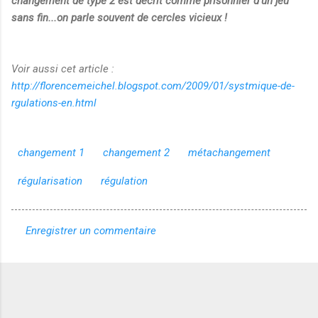
changement de type 2 est décrit comme prisonnier d'un jeu
sans fin...on parle souvent de cercles vicieux !
Voir aussi cet article :
http://florencemeichel.blogspot.com/2009/01/systmique-de-
rgulations-en.html
changement 1
changement 2
métachangement
régularisation
régulation
Enregistrer un commentaire
C
o
m
m