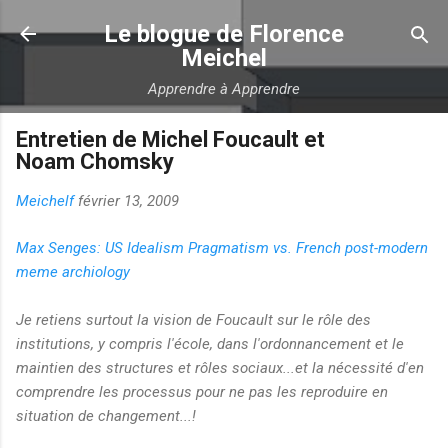
Accéder au contenu principal
Le blogue de Florence
Meichel
Apprendre à Apprendre
Entretien de Michel Foucault et
Noam Chomsky
Meichelf
février 13, 2009
Max Senges: US Idealism Pragmatism vs. French post-modern
meme archiology
Je retiens surtout la vision de Foucault sur le rôle des
institutions, y compris l'école, dans l'ordonnancement et le
maintien des structures et rôles sociaux...et la nécessité d'en
comprendre les processus pour ne pas les reproduire en
situation de changement...!