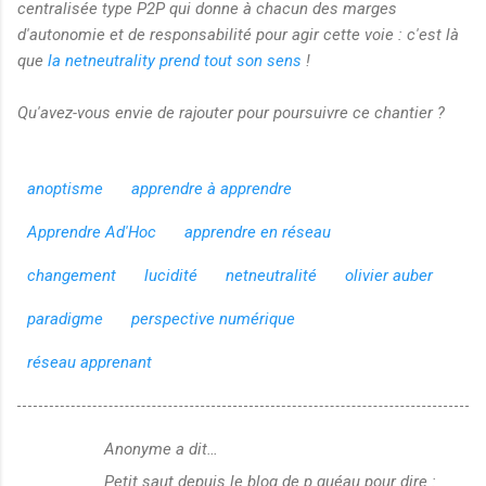
centralisée type P2P qui donne à chacun des marges
d'autonomie et de responsabilité pour agir cette voie : c'est là
que
la netneutrality prend tout son sens
!
Qu'avez-vous envie de rajouter pour poursuivre ce chantier ?
anoptisme
apprendre à apprendre
Apprendre Ad'Hoc
apprendre en réseau
changement
lucidité
netneutralité
olivier auber
paradigme
perspective numérique
réseau apprenant
Anonyme a dit…
C
Petit saut depuis le blog de p.quéau pour dire :