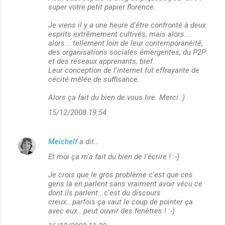
o
super votre petit papier florence.
m
Je viens il y a une heure d'être confronté à deux
m
esprits extrêmement cultivés, mais alors...
alors... tellement loin de leur contemporanéité,
e
des organisations sociales émergentes, du P2P
n
et des réseaux apprenants, bref.
Leur conception de l'internet fut effrayante de
t
cécité mêlée de suffisance.
a
Alors ça fait du bien de vous lire. Merci :)
i
15/12/2008 19:54
r
e
Meichelf
a dit…
s
Et moi ça m'a fait du bien de l'écrire ! :-)
Je crois que le gros problème c'est que ces
gens là en parlent sans vraiment avoir vécu ce
dont ils parlent...c'est du discours
creux...parfois ça vaut le coup de pointer ça
avec eux...peut ouvrir des fenêtres ! :-)