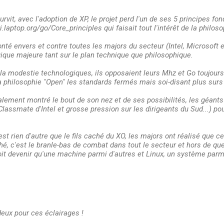
rvit, avec l'adoption de XP, le projet perd l'un de ses 5 principes 
i.laptop.org/go/Core_principles qui faisait tout l'intérêt de la philoso
nté envers et contre toutes les majors du secteur (Intel, Microsoft et
gique majeure tant sur le plan technique que philosophique.
t la modestie technologiques, ils opposaient leurs Mhz et Go toujou
a philosophie "Open" les standards fermés mais soi-disant plus surs e
lement montré le bout de son nez et de ses possibilités, les géants o
(Classmate d'Intel et grosse pression sur les dirigeants du Sud...) p
est rien d'autre que le fils caché du XO, les majors ont réalisé que 
hé, c'est le branle-bas de combat dans tout le secteur et hors de que
oit devenir qu'une machine parmi d'autres et Linux, un système parmi
deux pour ces éclairages !