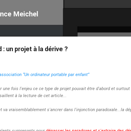
Accéder au contenu principal
ence Meichel
: un projet à la dérive ?
ssociation “Un ordinateur portable par enfant”
 une fois l'enjeu ce ce type de projet pouvait être d'abord et surtou
llent à la lecture de cet article...
t va vraisemblablement s'ancrer dans l'injonction paradoxale...la dé
talents surprenants pour
dépasser les paradoxes et s'extraire des d