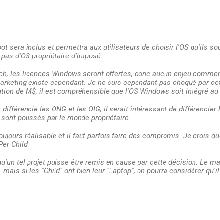
oot sera inclus et permettra aux utilisateurs de choisir l'OS qu'ils s
pas d'OS propriétaire d'imposé.
h, les licences Windows seront offertes, donc aucun enjeu commerci
marketing existe cependant. Je ne suis cependant pas choqué par cet
tion de M$, il est compréhensible que l'OS Windows soit intégré au 
ifférencie les ONG et les OIG, il serait intéressant de différencier 
i sont poussés par le monde propriétaire.
toujours réalisable et il faut parfois faire des compromis. Je crois q
er Child.
u'un tel projet puisse être remis en cause par cette décision. Le mar
. mais si les "Child" ont bien leur "Laptop", on pourra considérer qu