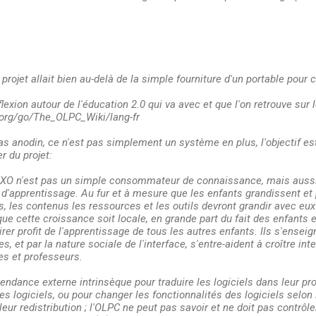
projet allait bien au-delà de la simple fourniture d'un portable pour
éflexion autour de l'éducation 2.0 qui va avec et que l'on retrouve sur 
p.org/go/The_OLPC_Wiki/lang-fr
as anodin, ce n'est pas simplement un système en plus, l'objectif est
er du projet:
 XO n'est pas un simple consommateur de connaissance, mais aussi 
apprentissage. Au fur et à mesure que les enfants grandissent et 
ls, les contenus les ressources et les outils devront grandir avec eux
e cette croissance soit locale, en grande part du fait des enfant
rer profit de l'apprentissage de tous les autres enfants. Ils s'enseig
s, et par la nature sociale de l'interface, s'entre-aident à croître in
es et professeurs.
pendance externe intrinsèque pour traduire les logiciels dans leur pr
s logiciels, ou pour changer les fonctionnalités des logiciels selon l
leur redistribution ; l'OLPC ne peut pas savoir et ne doit pas contrô