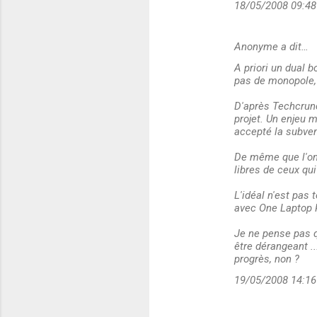
18/05/2008 09:48
Anonyme a dit…
A priori un dual b
pas de monopole, 
D'après Techcrunc
projet. Un enjeu 
accepté la subven
De même que l'on d
libres de ceux qu
L'idéal n'est pas 
avec One Laptop P
Je ne pense pas q
être dérangeant ..
progrès, non ?
19/05/2008 14:16