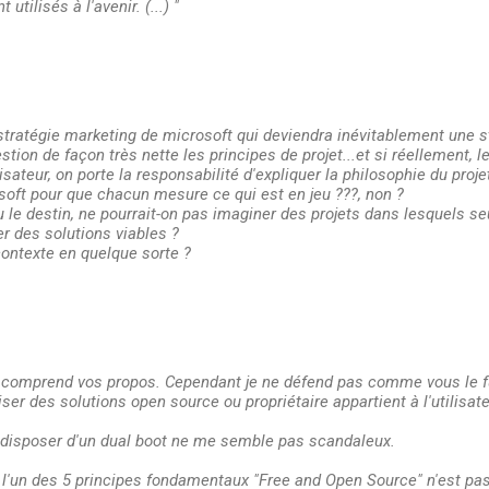
utilisés à l'avenir. (...) "
a stratégie marketing de microsoft qui deviendra inévitablement une
stion de façon très nette les principes de projet...et si réellement, l
tilisateur, on porte la responsabilité d'expliquer la philosophie du proj
soft pour que chacun mesure ce qui est en jeu ???, non ?
u le destin, ne pourrait-on pas imaginer des projets dans lesquels s
er des solutions viables ?
contexte en quelque sorte ?
je comprend vos propos. Cependant je ne défend pas comme vous le f
liser des solutions open source ou propriétaire appartient à l'utilisate
 disposer d'un dual boot ne me semble pas scandaleux.
l'un des 5 principes fondamentaux "Free and Open Source" n'est pas 