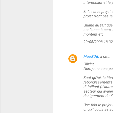
intéressant et la
Enfin, si le proje
projet n'ont pas l
Quand au fait que 
confiance à ceux 
montent etc.
20/05/2008 18:32
Muad'Dib
a dit…
Olivier,
Non, je ne suis pa
Sauf qu'ici, le li
rebondissements d
défaillant (d'aut
secteur qui avaien
dénigrement du XO
Une fois le projet
choix" qu'ils se s