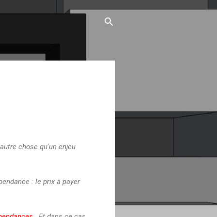
t autre chose qu'un enjeu
pendance : le prix à payer
épendances
...Et dans ce cas