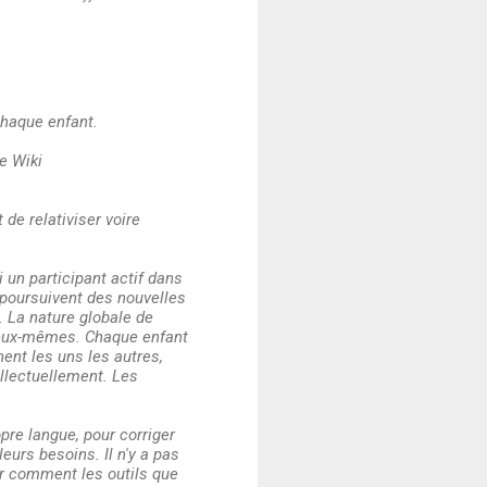
 chaque enfant.
le Wiki
 de relativiser voire
un participant actif dans
poursuivent des nouvelles
. La nature globale de
s eux-mêmes. Chaque enfant
nent les uns les autres,
tellectuellement. Les
opre langue, pour corriger
eurs besoins. Il n'y a pas
ler comment les outils que