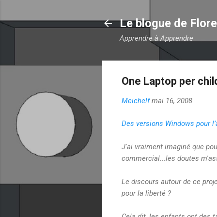
Le blogue de Flor
Apprendre à Apprendre
One Laptop per child 
Meichelf
mai 16, 2008
Des versions Windows pour l’a
J'ai vraiment imaginé que pour
commercial...les doutes m'assai
Le discours autour de ce proje
pour la liberté ?
Cela dit, les enfants ont des 