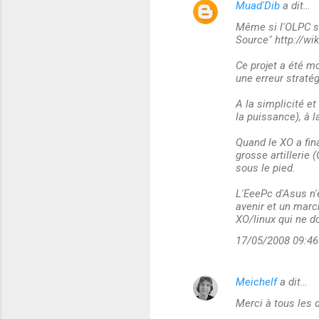
Muad'Dib
a dit…
e
Même si l'OLPC su
s
Source" http://wik
Ce projet a été mo
une erreur straté
A la simplicité e
la puissance), à l
Quand le XO a fina
grosse artillerie 
sous le pied.
L'EeePc d'Asus n'
avenir et un marc
XO/linux qui ne d
17/05/2008 09:46
Meichelf
a dit…
Merci à tous les 