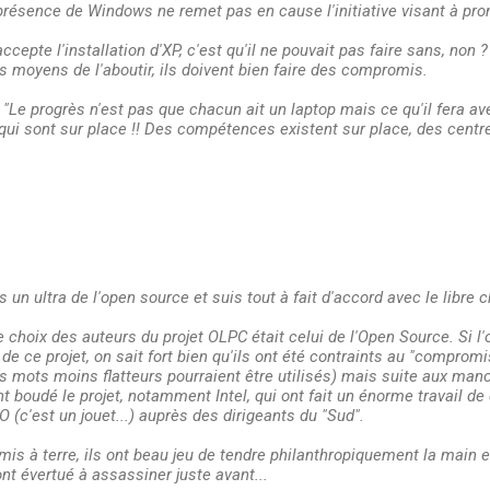
 présence de Windows ne remet pas en cause l'initiative visant à prom
t accepte l'installation d'XP, c'est qu'il ne pouvait pas faire sans, non
es moyens de l'aboutir, ils doivent bien faire des compromis.
"Le progrès n'est pas que chacun ait un laptop mais ce qu'il fera ave
qui sont sur place !! Des compétences existent sur place, des centr
s un ultra de l'open source et suis tout à fait d'accord avec le libre ch
bre choix des auteurs du projet OLPC était celui de l'Open Source. Si l'
e ce projet, on sait fort bien qu'ils ont été contraints au "compromi
res mots moins flatteurs pourraient être utilisés) mais suite aux ma
t boudé le projet, notamment Intel, qui ont fait un énorme travail de 
 (c'est un jouet...) auprès des dirigeants du "Sud".
 mis à terre, ils ont beau jeu de tendre philanthropiquement la main en
ont évertué à assassiner juste avant...