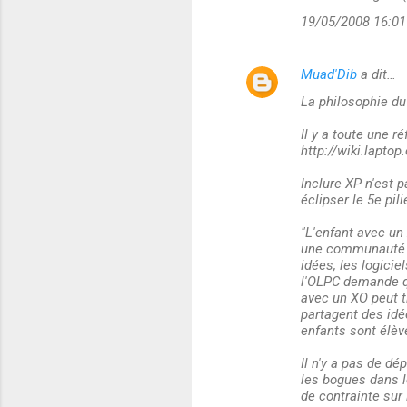
19/05/2008 16:01
Muad'Dib
a dit…
La philosophie du 
Il y a toute une r
http://wiki.lapto
Inclure XP n'est p
éclipser le 5e pili
"L'enfant avec un
une communauté d'
idées, les logicie
l'OLPC demande qu
avec un XO peut ti
partagent des idée
enfants sont élèv
Il n'y a pas de dé
les bogues dans le
de contrainte sur 