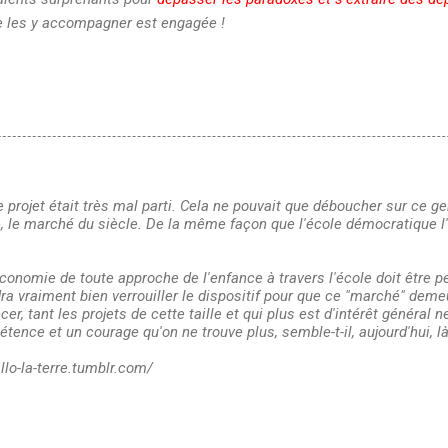
de les y accompagner est engagée !
ce projet était très mal parti. Cela ne pouvait que déboucher sur ce 
e, le marché du siècle. De la même façon que l'école démocratique l'a
économie de toute approche de l'enfance à travers l'école doit être
a vraiment bien verrouiller le dispositif pour que ce "marché" demeur
er, tant les projets de cette taille et qui plus est d'intérêt général ne
ence et un courage qu'on ne trouve plus, semble-t-il, aujourd'hui, là 
allo-la-terre.tumblr.com/