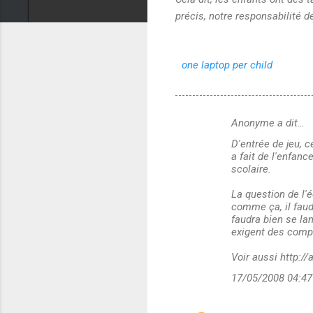
précis, notre responsabilité 
one laptop per child
Anonyme a dit…
C
D'entrée de jeu, 
o
a fait de l'enfanc
m
scolaire.
m
La question de l'
comme ça, il faudr
e
faudra bien se lanc
n
exigent des compét
t
Voir aussi http://
a
17/05/2008 04:47
i
r