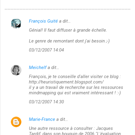
François Guité
a dit…
C
Génial! Il faut diffuser à grande échelle.
o
m
Le genre de remontant dont j'ai besoin ;-)
m
03/12/2007 14:04
e
n
Meichelf
a dit…
t
François, je te conseille d'aller visiter ce blog :
http://heuristiquement.blogspot.com/
a
il y a un travail de recherche sur les ressources
i
mindmapping qui est vraiment intéressant ! :-)
r
03/12/2007 14:30
e
s
Marie-France
a dit…
Une autre ressource à consulter : Jacques
Tardif, dans son bouquin de 2006 "L'évaluation