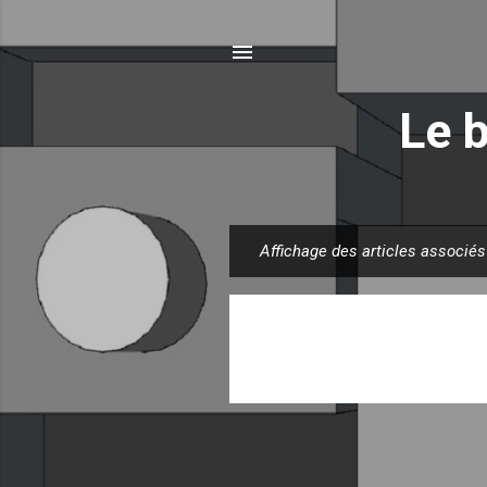
Le 
Affichage des articles associés
A
r
t
i
c
l
e
s